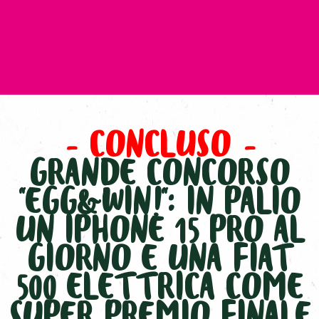
– CONCLUSO –
GRANDE CONCORSO
“EGG&WIN!“: IN PALIO
UN IPHONE 15 PRO AL
GIORNO E UNA FIAT
500 ELETTRICA COME