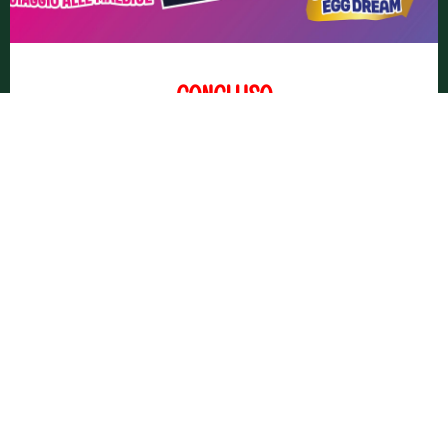
– CONCLUSO –
GRUPPO EUROVO premia ancora una volta
la fedeltà dei consumatori con un nuovo
grande concorso dedicato a Le Naturelle