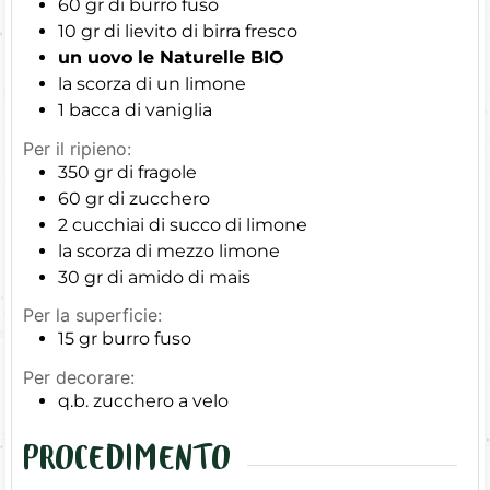
60
gr
di burro fuso
10
gr
di lievito di birra fresco
un uovo le Naturelle BIO
la scorza di un limone
1
bacca di vaniglia
Per il ripieno:
350
gr
di fragole
60
gr
di zucchero
2
cucchiai di succo di limone
la scorza di mezzo limone
30
gr
di amido di mais
Per la superficie:
15
gr
burro fuso
Per decorare:
q.b.
zucchero a velo
PROCEDIMENTO