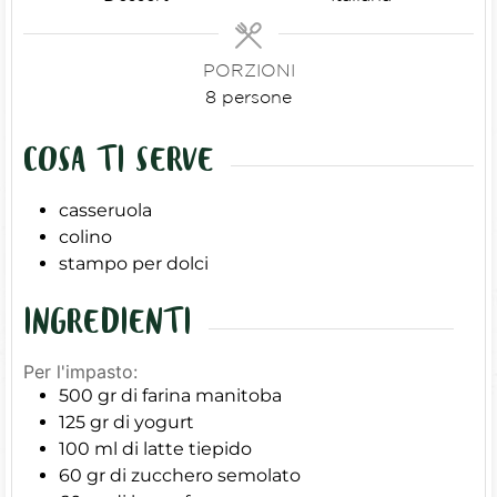
PORZIONI
8
persone
COSA TI SERVE
casseruola
colino
stampo per dolci
INGREDIENTI
Per l'impasto:
500
gr
di farina manitoba
125
gr
di yogurt
100
ml
di latte tiepido
60
gr
di zucchero semolato