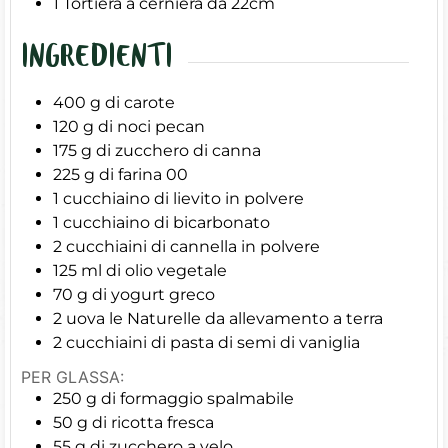
1 Tortiera a cerniera da 22cm
INGREDIENTI
400
g
di carote
120
g
di noci pecan
175
g
di zucchero di canna
225
g
di farina 00
1
cucchiaino di lievito in polvere
1
cucchiaino di bicarbonato
2
cucchiaini di cannella in polvere
125
ml
di olio vegetale
70
g
di yogurt greco
2
uova le Naturelle da allevamento a terra
2
cucchiaini di pasta di semi di vaniglia
PER GLASSA:
250
g
di formaggio spalmabile
50
g
di ricotta fresca
55
g
di zucchero a velo