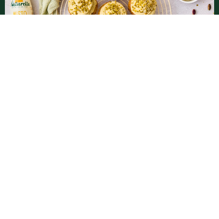
Cupcakes ai pistacchi con frosting al
pistacchio