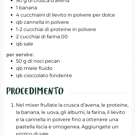
90
g
di crusca d’avena
1
banana
4
cucchiaini di lievito in polvere per dolce
qb
cannella in polvere
1-2
cucchiai di proteine in polvere
2
cucchiai di farina 00
qb
sale
per servire:
50
g
di noci pecan
qb
miele fluido
qb
cioccolato fondente
PROCEDIMENTO
Nel mixer frullate la crusca d’avena, le proteine,
la banana, le uova, gli albumi, la farina, il lievito
e la cannella in polvere fino a ottenere una
pastella liscia e omogenea. Aggiungete un
pizzico di sale.