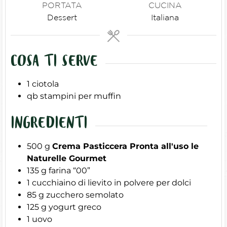
PORTATA
CUCINA
Dessert
Italiana
COSA TI SERVE
1 ciotola
qb stampini per muffin
INGREDIENTI
500
g
Crema Pasticcera Pronta all'uso le
Naturelle Gourmet
135
g
farina “00”
1
cucchiaino di lievito in polvere per dolci
85
g
zucchero semolato
125
g
yogurt greco
1
uovo