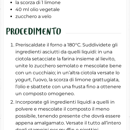
la scorza di 1 limone
40
ml
olio vegetale
zucchero a velo
PROCEDIMENTO
Preriscaldate il forno a 180°C. Suddividete gli
ingredienti asciutti da quelli liquidi: in una
ciotola setacciate la farina insieme al lievito,
unite lo zucchero semolato e mescolate bene
con un cucchiaio; in un’altra ciotola versate lo
yogurt, l’uovo, la scorza di limone grattugiata,
l’olio e sbattete con una frusta fino a ottenere
un composto omogeneo.
Incorporate gli ingredienti liquidi a quelli in
polvere e mescolate il composto il meno
possibile, tenendo presente che dovrà essere
appena amalgamato. Versate il tutto all’intero
degli stampini per muffin o pirottini