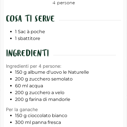
4
persone
COSA TI SERVE
1 Sac à poche
1 sbattitore
INGREDIENTI
Ingredienti per 4 persone:
150
g
albume d'uovo le Naturelle
200
g
zucchero semolato
60
ml
acqua
200
g
zucchero a velo
200
g
farina di mandorle
Per la ganache
150
g
cioccolato bianco
300
ml
panna fresca