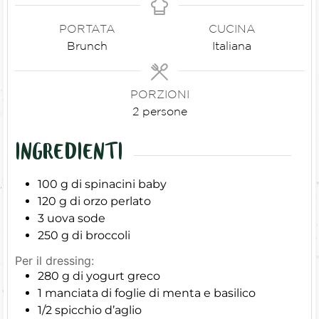
PORTATA
CUCINA
Brunch
Italiana
PORZIONI
2
persone
INGREDIENTI
100
g
di spinacini baby
120
g
di orzo perlato
3
uova sode
250
g
di broccoli
Per il dressing:
280
g
di yogurt greco
1
manciata di foglie di menta e basilico
1/2
spicchio d’aglio